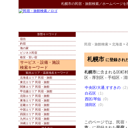
札幌市
の
民宿・旅館検索
／ホームページを
形態キーワード
宿坊
釣宿
民宿・旅館検索
>
北海道
>
海の家
ビジネス民宿
格安・安い宿
札幌市
に登録され
サービス・設備・施設
検索キーワード
札幌市
に含まれる区町村：中央
観光エリア・温泉地名キーワード
区 - 厚別区 - 手稲区 - 
北海道エリア 民宿・旅館
東北エリア 民宿・旅館
関東エリア 民宿・旅館
中央区/大通,すすきの
（2
甲信越エリア 民宿・旅館
白石区
（1）
北陸エリア 民宿・旅館
西区/琴似
（0）
東海エリア 民宿・旅館
清田区
（0）
近畿エリア 民宿・旅館
中国エリア 民宿・旅館
四国エリア 民宿・旅館
九州エリア 民宿・旅館
このページでは、民宿
沖縄エリア 民宿・旅館
市
」に登録された
民宿
ＭＥＮＵ