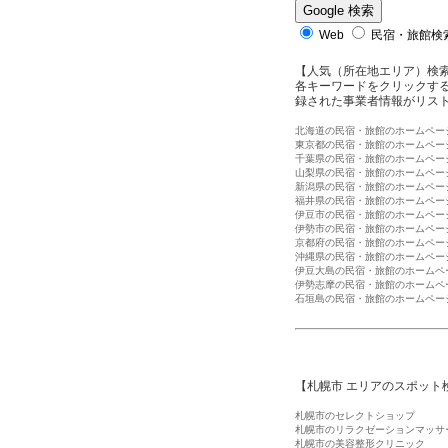
Web
民宿・旅館検索
【人気（所在地エリア）検
各キーワードをクリックする
録された事業者情報がリス
北海道の民宿・旅館のホームペー
東京都の民宿・旅館のホームペー
千葉県の民宿・旅館のホームペー
山梨県の民宿・旅館のホームペー
新潟県の民宿・旅館のホームペー
福井県の民宿・旅館のホームペー
伊豆市の民宿・旅館のホームペー
伊勢市の民宿・旅館のホームペー
京都府の民宿・旅館のホームペー
沖縄県の民宿・旅館のホームペー
伊豆大島の民宿・旅館のホームペ
伊勢志摩の民宿・旅館のホームペ
石垣島の民宿・旅館のホームペー
【札幌市 エリアのスポット
札幌市のセレクトショップ
札幌市のリラクゼーションマッサ
札幌市の美容整形クリニック