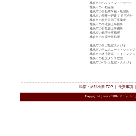
札幌市のペンション・コテージ
札幌市の不動産屋
札幌市の自動車学校・教習所
札幌市の新築一戸建て 住宅会社
札幌市の住宅設備工事業者
札幌市の司法書士事務所
札幌市の行政書士事務所
札幌市の税理士事務所
札幌市の弁理士事務所
札幌市のヨガ教室スタジオ
札幌市のテニスコート・ショップ
札幌市の水泳教室・スイミングス
札幌市の社交ダンス教室
札幌市のバレエ教室・スタジオ
民宿・旅館検索
TOP ｜
免責事項
Copyright(C) since 2007
ホームペー