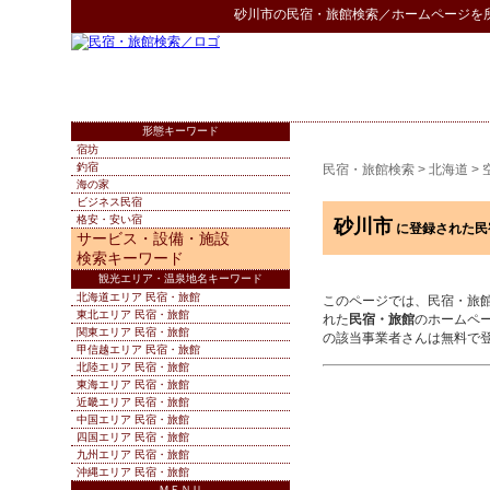
砂川市
の
民宿・旅館検索
／ホームページを
形態キーワード
宿坊
釣宿
民宿・旅館検索
>
北海道
>
海の家
ビジネス民宿
格安・安い宿
砂川市
に登録された民
サービス・設備・施設
検索キーワード
観光エリア・温泉地名キーワード
北海道エリア 民宿・旅館
このページでは、民宿・旅
東北エリア 民宿・旅館
れた
民宿・旅館
のホームペ
関東エリア 民宿・旅館
の該当事業者さんは無料で
甲信越エリア 民宿・旅館
北陸エリア 民宿・旅館
東海エリア 民宿・旅館
近畿エリア 民宿・旅館
中国エリア 民宿・旅館
四国エリア 民宿・旅館
九州エリア 民宿・旅館
沖縄エリア 民宿・旅館
ＭＥＮＵ