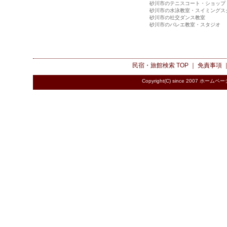
砂川市のテニスコート・ショップ
砂川市の水泳教室・スイミングス
砂川市の社交ダンス教室
砂川市のバレエ教室・スタジオ
民宿・旅館検索
TOP ｜
免責事項
Copyright(C) since 2007
ホームペー