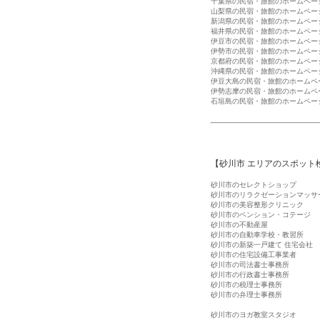
千葉県の民宿・旅館のホームペー
山梨県の民宿・旅館のホームペー
新潟県の民宿・旅館のホームペー
福井県の民宿・旅館のホームペー
伊豆市の民宿・旅館のホームペー
伊勢市の民宿・旅館のホームペー
京都府の民宿・旅館のホームペー
沖縄県の民宿・旅館のホームペー
伊豆大島の民宿・旅館のホームペ
伊勢志摩の民宿・旅館のホームペ
石垣島の民宿・旅館のホームペー
【砂川市 エリアのスポット
砂川市のセレクトショップ
砂川市のリラクゼーションマッサ
砂川市の美容整形クリニック
砂川市のペンション・コテージ
砂川市の不動産屋
砂川市の自動車学校・教習所
砂川市の新築一戸建て 住宅会社
砂川市の住宅設備工事業者
砂川市の司法書士事務所
砂川市の行政書士事務所
砂川市の税理士事務所
砂川市の弁理士事務所
砂川市のヨガ教室スタジオ