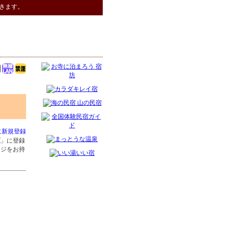
きます。
に新規登録
区
」に登録
ージをお持