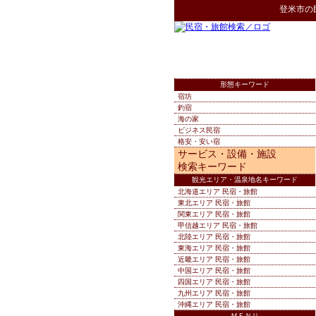
登米市
の
形態キーワード
宿坊
釣宿
海の家
ビジネス民宿
格安・安い宿
サービス・設備・施設
検索キーワード
観光エリア・温泉地名キーワード
北海道エリア 民宿・旅館
東北エリア 民宿・旅館
関東エリア 民宿・旅館
甲信越エリア 民宿・旅館
北陸エリア 民宿・旅館
東海エリア 民宿・旅館
近畿エリア 民宿・旅館
中国エリア 民宿・旅館
四国エリア 民宿・旅館
九州エリア 民宿・旅館
沖縄エリア 民宿・旅館
ＭＥＮＵ