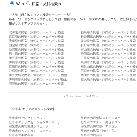
Web
民宿・旅館検索jp
【人気（所在地エリア）検索キーワード一覧】
各キーワードをクリックすると、民宿・旅館のホームページ検索 の各カテゴリーに登録され
報がリストアップされます。
北海道の民宿・旅館のホームページ検索
福島県の民宿・旅館のホームページ検索
東京都の民宿・旅館のホームページ検索
神奈川県の民宿・旅館のホームページ検
千葉県の民宿・旅館のホームページ検索
茨城県の民宿・旅館のホームページ検索
山梨県の民宿・旅館のホームページ検索
長野県の民宿・旅館のホームページ検索
新潟県の民宿・旅館のホームページ検索
富山県の民宿・旅館のホームページ検索
福井県の民宿・旅館のホームページ検索
静岡県の民宿・旅館のホームページ検索
伊豆市の民宿・旅館のホームページ検索
三重県の民宿・旅館のホームページ検索
伊勢市の民宿・旅館のホームページ検索
鳥羽市の民宿・旅館のホームページ検索
京都府の民宿・旅館のホームページ検索
和歌山県の民宿・旅館のホームページ検
沖縄県の民宿・旅館のホームページ検索
石垣市の民宿・旅館のホームページ検索
伊豆大島の民宿・旅館のホームページ検索
西伊豆の民宿・旅館のホームページ検索
伊勢志摩の民宿・旅館のホームページ検索
屋久島の民宿・旅館のホームページ検索
石垣島の民宿・旅館のホームページ検索
-
Yomi-Search Ver4.21
-
【登米市 エリアのスポット検索】
登米市のセレクトショップ
登米市の岩盤浴ストーンスパ
登米市のリラクゼーションマッサージ
登米市のエステ・美容サロン
登米市の美容整形クリニック
登米市の美容室ヘアサロン
登米市のペンション・コテージ
登米市の民宿・旅館・宿坊
登米市の不動産屋
登米市の釣具店