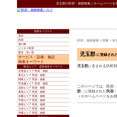
児玉郡
の
民宿・旅館検索
／ホームページを
形態キーワード
宿坊
釣宿
民宿・旅館検索
>
関東
>
埼
海の家
ビジネス民宿
格安・安い宿
児玉郡
に登録され
サービス・設備・施設
検索キーワード
児玉郡
に含まれる区町村：
観光エリア・温泉地名キーワード
北海道エリア 民宿・旅館
東北エリア 民宿・旅館
関東エリア 民宿・旅館
甲信越エリア 民宿・旅館
このページでは、民宿
北陸エリア 民宿・旅館
郡
」に登録された
民宿
東海エリア 民宿・旅館
（※ホームページをお
近畿エリア 民宿・旅館
中国エリア 民宿・旅館
四国エリア 民宿・旅館
九州エリア 民宿・旅館
沖縄エリア 民宿・旅館
ＭＥＮＵ