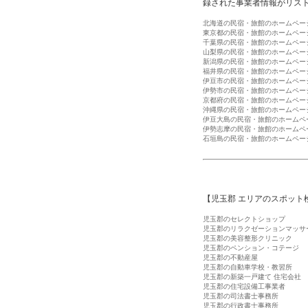
録された事業者情報がリス
北海道の民宿・旅館のホームペー
東京都の民宿・旅館のホームペー
千葉県の民宿・旅館のホームペー
山梨県の民宿・旅館のホームペー
新潟県の民宿・旅館のホームペー
福井県の民宿・旅館のホームペー
伊豆市の民宿・旅館のホームペー
伊勢市の民宿・旅館のホームペー
京都府の民宿・旅館のホームペー
沖縄県の民宿・旅館のホームペー
伊豆大島の民宿・旅館のホームペ
伊勢志摩の民宿・旅館のホームペ
石垣島の民宿・旅館のホームペー
【児玉郡 エリアのスポット
児玉郡のセレクトショップ
児玉郡のリラクゼーションマッサ
児玉郡の美容整形クリニック
児玉郡のペンション・コテージ
児玉郡の不動産屋
児玉郡の自動車学校・教習所
児玉郡の新築一戸建て 住宅会社
児玉郡の住宅設備工事業者
児玉郡の司法書士事務所
児玉郡の行政書士事務所