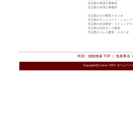
児玉郡の税理士事務所
児玉郡の弁理士事務所
児玉郡のヨガ教室スタジオ
児玉郡のテニスコート・ショップ
児玉郡の水泳教室・スイミングス
児玉郡の社交ダンス教室
児玉郡のバレエ教室・スタジオ
民宿・旅館検索
TOP ｜
免責事項
Copyright(C) since 2007
ホームペー