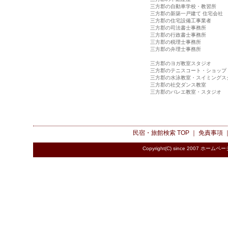
三方郡の自動車学校・教習所
三方郡の新築一戸建て 住宅会社
三方郡の住宅設備工事業者
三方郡の司法書士事務所
三方郡の行政書士事務所
三方郡の税理士事務所
三方郡の弁理士事務所
三方郡のヨガ教室スタジオ
三方郡のテニスコート・ショップ
三方郡の水泳教室・スイミングス
三方郡の社交ダンス教室
三方郡のバレエ教室・スタジオ
民宿・旅館検索
TOP ｜
免責事項
Copyright(C) since 2007
ホームペー