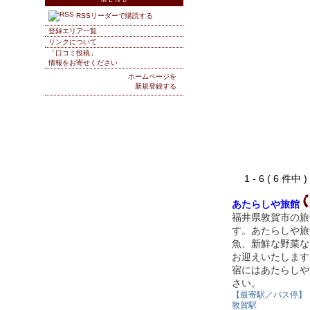
RSSリーダーで購読する
登録エリア一覧
リンクについて
「口コミ投稿」
情報をお寄せください
ホームページを
新規登録する
1 - 6 ( 6 件中
あたらしや旅館
福井県敦賀市の旅
す。あたらしや旅
魚、新鮮な野菜な
お迎えいたします
宿にはあたらしや
さい。
【最寄駅／バス停】
敦賀駅