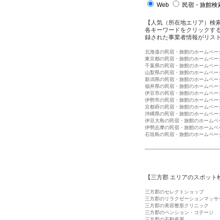
Web
民宿・旅館検索
【人気（所在地エリア）検
各キーワードをクリックする
録された事業者情報がリス
北海道の民宿・旅館のホームペー
東京都の民宿・旅館のホームペー
千葉県の民宿・旅館のホームペー
山梨県の民宿・旅館のホームペー
新潟県の民宿・旅館のホームペー
福井県の民宿・旅館のホームペー
伊豆市の民宿・旅館のホームペー
伊勢市の民宿・旅館のホームペー
京都府の民宿・旅館のホームペー
沖縄県の民宿・旅館のホームペー
伊豆大島の民宿・旅館のホームペ
伊勢志摩の民宿・旅館のホームペ
石垣島の民宿・旅館のホームペー
【三方郡 エリアのスポット
三方郡のセレクトショップ
三方郡のリラクゼーションマッサ
三方郡の美容整形クリニック
三方郡のペンション・コテージ
三方郡の不動産屋