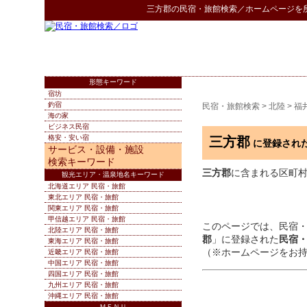
三方郡
の
民宿・旅館検索
／ホームページを
形態キーワード
宿坊
釣宿
民宿・旅館検索
>
北陸
>
福
海の家
ビジネス民宿
格安・安い宿
三方郡
に登録され
サービス・設備・施設
検索キーワード
三方郡
に含まれる区町
観光エリア・温泉地名キーワード
北海道エリア 民宿・旅館
東北エリア 民宿・旅館
関東エリア 民宿・旅館
甲信越エリア 民宿・旅館
このページでは、民宿
北陸エリア 民宿・旅館
郡
」に登録された
民宿
東海エリア 民宿・旅館
（※ホームページをお
近畿エリア 民宿・旅館
中国エリア 民宿・旅館
四国エリア 民宿・旅館
九州エリア 民宿・旅館
沖縄エリア 民宿・旅館
ＭＥＮＵ